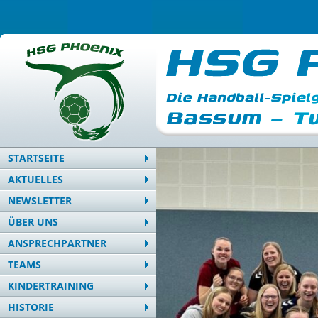
STARTSEITE
AKTUELLES
NEWSLETTER
ÜBER UNS
ANSPRECHPARTNER
TEAMS
KINDERTRAINING
HISTORIE