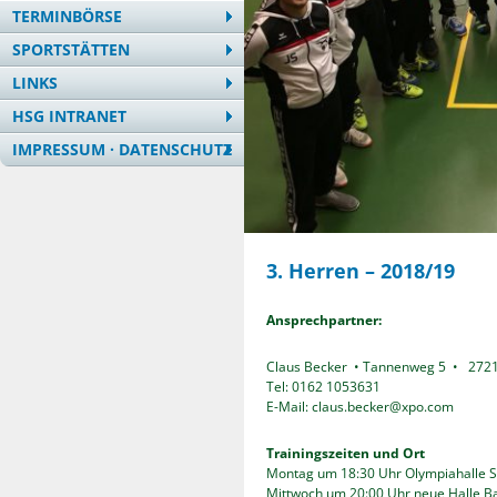
TERMINBÖRSE
SPORTSTÄTTEN
LINKS
HSG INTRANET
IMPRESSUM · DATENSCHUTZ
3. Herren – 2018/19
Ansprechpartner:
Claus Becker • Tannenweg 5 • 272
Tel: 0162 1053631
E-Mail: claus.becker@xpo.com
Trainingszeiten und Ort
Montag um 18:30 Uhr Olympiahalle 
Mittwoch um 20:00 Uhr neue Halle 