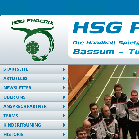
STARTSEITE
AKTUELLES
NEWSLETTER
ÜBER UNS
ANSPRECHPARTNER
TEAMS
KINDERTRAINING
HISTORIE