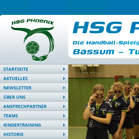
STARTSEITE
AKTUELLES
NEWSLETTER
ÜBER UNS
ANSPRECHPARTNER
TEAMS
KINDERTRAINING
HISTORIE