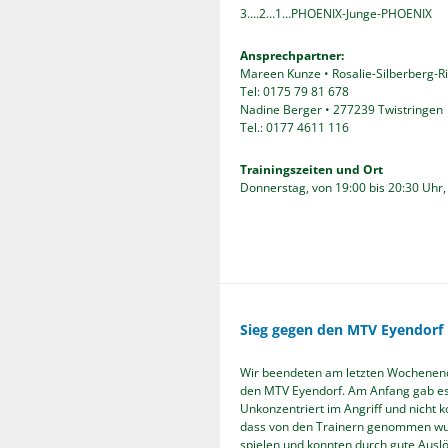
3….2…1…PHOENIX-Junge-PHOENIX
Ansprechpartner:
Mareen Kunze • Rosalie-Silberberg-R
Tel: 0175 79 81 678
Nadine Berger • 277239 Twistringen
Tel.: 0177 4611 116
Trainingszeiten und Ort
Donnerstag, von 19:00 bis 20:30 Uhr
Sieg gegen den MTV Eyendorf 1
Wir beendeten am letzten Wochenend
den MTV Eyendorf. Am Anfang gab es 
Unkonzentriert im Angriff und nicht
dass von den Trainern genommen wurd
spielen und konnten durch gute Ausl