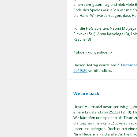
einen sehr guten Tag und hielt viele
Ende des Spieles verließen wir mit Kr
die Halle. Wir würden sagen, dass Han
Für die HSG spielten: Naomi Mbiyeya 
Sieveke (5/1). Anna Kalvelage (3), La
Rasche (3)
#phoenixjungephoenix
Dieser Beitrag wurde am
7. Dezembe
2019/20
veröffentlicht.
We are back!
Unser Heimspiel bestritten wir gege
einem Endstand von 25:22 (12:10). He
Wir kämpfen und spielten als Team z
die Gegnerinnen kein „Zuckerschleck
unter uns belegten. Doch durch eine
Nina Heuermann, die alle 7m hielt, ko