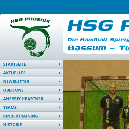
STARTSEITE
AKTUELLES
NEWSLETTER
ÜBER UNS
ANSPRECHPARTNER
TEAMS
KINDERTRAINING
HISTORIE