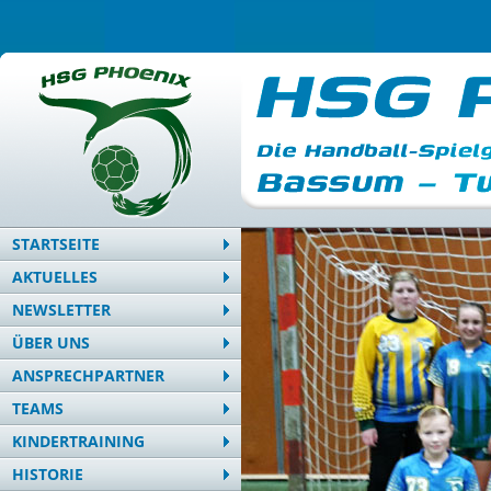
STARTSEITE
AKTUELLES
NEWSLETTER
ÜBER UNS
ANSPRECHPARTNER
TEAMS
KINDERTRAINING
HISTORIE