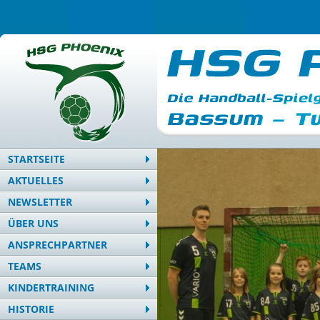
STARTSEITE
AKTUELLES
NEWSLETTER
ÜBER UNS
ANSPRECHPARTNER
TEAMS
KINDERTRAINING
HISTORIE