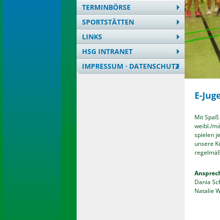
TERMINBÖRSE
SPORTSTÄTTEN
LINKS
HSG INTRANET
IMPRESSUM · DATENSCHUTZ
E-Jug
Mit Spaß 
weibl./m
spielen j
unsere K
regelmäß
Ansprech
Dania Sc
Natalie W