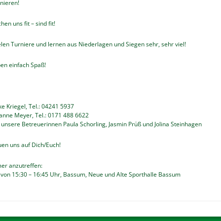
inieren!
hen uns fit – sind fit!
elen Turniere und lernen aus Niederlagen und Siegen sehr, sehr viel!
ben einfach Spaß!
ke Kriegel, Tel.: 04241 5937
anne Meyer, Tel.: 0171 488 6622
 unsere Betreuerinnen Paula Schorling, Jasmin Prüß und Jolina Steinhagen
uen uns auf Dich/Euch!
mer anzutreffen:
 von 15:30 – 16:45 Uhr, Bassum, Neue und Alte Sporthalle Bassum