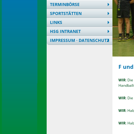
TERMINBÖRSE
SPORTSTÄTTEN
LINKS
HSG INTRANET
IMPRESSUM · DATENSCHUTZ
F und
WIR
: Die
Handball
WIR
: Die
WIR
: Ha
WIR
: Hab