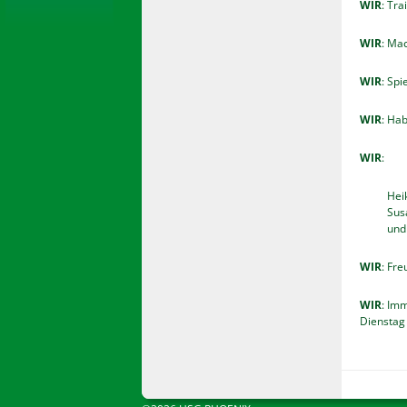
WIR
: Tra
WIR
: Mac
WIR
: Spi
WIR
: Ha
WIR
:
Hei
Sus
und
WIR
: Fre
WIR
: Im
Dienstag