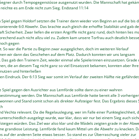
Gegner durch Tempogegenstösse ausgenutzt wurden. Die Mannschaft hat gekäm
 reichte es am Ende nicht zum Sieg. Endstand 11:14
n Spiel gegen Holdorf setzten die Trainer dann wieder von Beginn an auf die bis 
ionierende 6:0 Abwehr. Das brachte auch gleich die erhoffte Stabilität und gab de
t Sicherheit. Zwar liefen die ersten Angriffe nicht ganz rund, doch hinten lies m
echend auch nicht allzu viel zu. Zudem kam unsere Torfrau auch deutlich besse
 noch gegen
. So war die Partie zu Beginn zwar ausgeglichen, doch im weiteren Verlauf
en wir dann das Geschehen auf dem Platz. Dadurch konnten wir uns langsam
 Das gab den Trainern Zeit, wieder einmal alle Spielerinnen einzusetzen. Grade 
nen, die an diesem Tag nicht ganz so viel Einsatzzeit bekamen, konnten aber Ihre
nutzen und hinterließen
en Eindruck. Der 6:13 Sieg war somit im Verlauf der zweiten Hälfte nie gefährdet
e Spiel gegen den Ausrichter aus Lemförde sollte dann zu einer wahren
bestimmung werden. Die Mannschaft aus Lemförde hatte bereit alle 3 vorherige
wonnen und Stand somit schon als direkter Aufsteiger fest. Das Ergebnis dieses 
ch
nd Vechta relevant. Da die Regelauslegung, wer im Falle einer Punktegleichheit, 
 unterschiedlich ausgelegt wurde, war klar, dass wir nur bei einem Sieg auch sich
fsteigen würden. Das Ziel war also klar und die Mädels zeigten grade in der Abw
ine grandiose Leistung. Lemförde fand kaum Mittel um die Abwehr zu knacken. D
s auf der anderen Seite etwas besser. So stand es zur Überraschung vieler zur