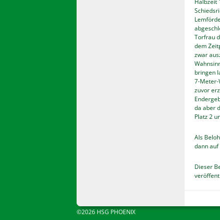
Halbzeit 
Schiedsri
Lemförde,
abgeschl
Torfrau d
dem Zeitp
zwar ausz
Wahnsinns
bringen l
7-Meter-
zuvor erz
Endergeb
da aber 
Platz 2 u
Als Beloh
dann auf 
Dieser B
veröffentl
©2026 HSG PHOENIX