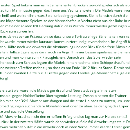
 ersten Spiel bekam man es mit einem harten Brocken, sowohl spielerisch als au
, zu tun. Man musste gegen das Team aus Vechta antreten. Die Mädels waren vo
 heiß und wollten ihr erstes Spiel unbedingt gewinnen. Sie ließen sich durch die
 und körperbetonte Spielweise der Mannschaft aus Vechta nicht aus der Ruhe bri
ten mit einer soliden 6:0 Deckung dafür, dass Vechta immer wieder gezwungen w
Rückraum zu werfen.
te es dann aber an Präzession, so dass unsere Torfrau einige Bälle halten konnte.
hr wurde immer wieder lautstark kommuniziert und gut verschoben. Im Angriff f
sten Hälfte noch wie erwartet die Abstimmung und der Blick für die freie Mitspiele
eiten Halbzeit gelang es dann auch im Angriff immer besser spielerische Elemen
en und man könnte zum 7:7 ausgleichen. Danach war das Spiel wieder sehr
chen doch zum Schluss legten die Mädels hinten nochmal eine Schippe drauf und
ine weiteren Treffen mehr zu, so dass es am Ende 10:12 für uns Stand. Damit ha
s in der zweiten Hälfte nur 3 Treffer gegen eine Landesliga-Mannschaft zugelas
stung!
 erste Spiel waren die Mädels gut drauf und Neerstedt zeigte im ersten
nsspiel gegen Holdorf keine überragende Leistung. Deshalb hatten die Trainer
en mit einer 3:2:1 Abwehr anzufangen und die erste Halbzeit zu nutzen, um unte
fbedingungen auch andere Abwehrformationen zu üben. Leider ging das Exper
ose und auch die Umstellung
5:1 Abwehr brachte nicht den erhofften Erfolg und so lag man zur Halbzeit mit 2
urück. In der zweiten Hälfte wurde dann wieder auf die 6:0 Abwehr umgestellt. D
etwas mehr Stabilität in die Abwehr doch wurden Vorne immer wieder Fehler gem