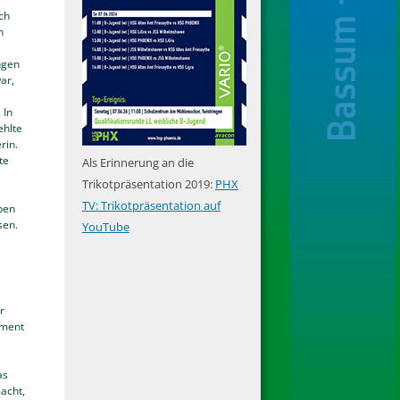
ch
n
ngen
ar,
 In
ehlte
rin.
te
Als Erinnerung an die
Trikotpräsentation 2019:
PHX
TV: Trikotpräsentation auf
ben
sen.
YouTube
r
iment
as
acht,