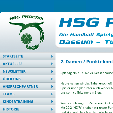
STARTSEITE
2. Damen / Punktekont
AKTUELLES
NEWSLETTER
Spieltag Nr. 6 –> D2 vs. Seckenhaus
ÜBER UNS
Heute hatten wir das Tabellenschlußl
ANSPRECHPARTNER
Spielerinnen (darunter auch wieder M
uns somit zählte nur ein Sieg.
TEAMS
KINDERTRAINING
Was soll ich sagen… Ziel erreicht – 
Mit 20:2 (HZ 7:1) haben wir unser Pu
HISTORIE
und sind auf Platz 6 in der Tabelle vo