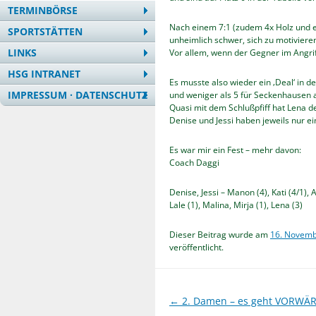
TERMINBÖRSE
Nach einem 7:1 (zudem 4x Holz und ei
SPORTSTÄTTEN
unheimlich schwer, sich zu motiviere
LINKS
Vor allem, wenn der Gegner im Angriff
HSG INTRANET
Es musste also wieder ein ‚Deal‘ in d
IMPRESSUM · DATENSCHUTZ
und weniger als 5 für Seckenhausen a
Quasi mit dem Schlußpfiff hat Lena d
Denise und Jessi haben jeweils nur e
Es war mir ein Fest – mehr davon:
Coach Daggi
Denise, Jessi – Manon (4), Kati (4/1), Al
Lale (1), Malina, Mirja (1), Lena (3)
Dieser Beitrag wurde am
16. Novemb
veröffentlicht.
Beitragsnavigation
←
2. Damen – es geht VORWÄR