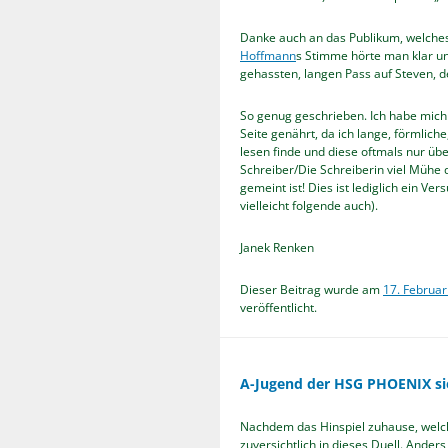
Danke auch an das Publikum, welches
Hoffmann
s Stimme hörte man klar un
gehassten, langen Pass auf Steven, d
So genug geschrieben. Ich habe mich
Seite genährt, da ich lange, förmlic
lesen finde und diese oftmals nur über
Schreiber/Die Schreiberin viel Mühe d
gemeint ist! Dies ist lediglich ein V
vielleicht folgende auch).
Janek Renken
Dieser Beitrag wurde am
17. Februa
veröffentlicht.
A-Jugend der HSG PHOENIX si
Nachdem das Hinspiel zuhause, welch
zuversichtlich in dieses Duell. Anders 