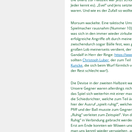
Jeder kennt es). „Evel“ und Jens setz
waren. Und wie es der Zufall so wollte,
Morsum wackelte. Eine taktische Ums
Spielmacher rausnahm (Nummer 10). 
was sich in den immer wieder zirkul
erfolgreiche Angriffe oft durch mein
zwischendurch sogar Bälle fest, was 
großen Lob meinerseits verdient, der 
Gandalf in Herr der Ringe:
https://w
sollten
Christoph Luber
, der zum Teil
Kuncke
, die sich beim Wurf förmlich
der Rest schlecht war!).
Die Devise in der zweiten Halbzeit w
Unsere Gegner waren allerdings nich
das Spiel sich weiterhin mit einer m
die Schiedsrichter, welche zum Teil ä
hier der Ausruf „spielt ruhig!“, welch
Pfiff und der Ball musste zum Gegner 
„Ruhig“ verleitet zum Zeitspiel“. Von 
Ruhig“ in Verbindung gebracht werden
Erst am Ende konnten wir Möwen uns 
man uns kennt) wieder verspielten
„s