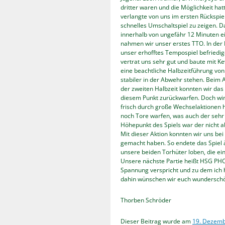
dritter waren und die Möglichkeit hat
verlangte von uns im ersten Rückspie
schnelles Umschaltspiel zu zeigen. D
innerhalb von ungefähr 12 Minuten e
nahmen wir unser erstes TTO. In der F
unser erhofftes Tempospiel befriedi
vertrat uns sehr gut und baute mit K
eine beachtliche Halbzeitführung von 
stabiler in der Abwehr stehen. Beim A
der zweiten Halbzeit konnten wir das
diesem Punkt zurückwarfen. Doch wi
frisch durch große Wechselaktionen 
noch Tore warfen, was auch der sehr
Höhepunkt des Spiels war der nicht
Mit dieser Aktion konnten wir uns 
gemacht haben. So endete das Spiel ä
unsere beiden Torhüter loben, die ei
Unsere nächste Partie heißt HSG PHO
Spannung verspricht und zu dem ich h
dahin wünschen wir euch wunderschö
Thorben Schröder
Dieser Beitrag wurde am
19. Dezemb