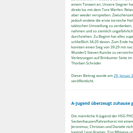
einem Torwart an. Unsere Gegner hat
direkt los mit dem Tore Werfen. Relat
aber wieder verspielten. Zwischenzeit
jedoch endete die erste torreiche Ha
taktischen Umstellung zu verdanken, b
nahmen und so ziemlich ungefährlich 
durchziehen. Zu Beginn hat alles sup
schließlich 34:20 davon. Zum Ende ha
konnten einen Sieg von 39:29 mit nac
Wunder!) Steven Kuncke zu verzeichne
Verletzungen auf Brinkumer Seite im
Thorben Schröder
Dieser Beitrag wurde am
29. Januar 
veröffentlicht.
A-Jugend überzeugt zuhause 
Die männliche A-Jugend der HSG PH
Seckenhausen/Fahrenhorst mit einem
Jeronimus, Christian und Daniele nich
Jugend: Leon Kramer, Ervi Mbiyeya un