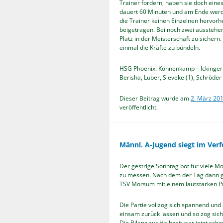
Trainer fordern, haben sie doch eine
dauert 60 Minuten und am Ende werde
die Trainer keinen Einzelnen hervorh
beigetragen. Bei noch zwei ausstehen
Platz in der Meisterschaft zu sichern
einmal die Kräfte zu bündeln.
HSG Phoenix: Köhnenkamp – Ickinger (4
Berisha, Luber, Sieveke (1), Schröder 
Dieser Beitrag wurde am
2. März 20
veröffentlicht.
Männl. A-Jugend siegt im Verf
Der gestrige Sonntag bot für viele 
zu messen. Nach dem der Tag dann ge
TSV Morsum mit einem lautstarken P
Die Partie vollzog sich spannend und
einsam zurück lassen und so zog sich 
Die Bilanz zur Halbzeit war jetzt sc