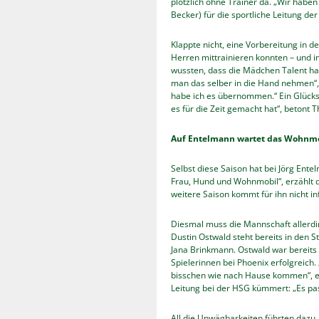
plötzlich ohne Trainer da. „Wir haben
Becker) für die sportliche Leitung der
Klappte nicht, eine Vorbereitung in 
Herren mittrainieren konnten – und i
wussten, dass die Mädchen Talent ha
man das selber in die Hand nehmen“, f
habe ich es übernommen.“ Ein Glücksfa
es für die Zeit gemacht hat“, betont T
Auf Entelmann wartet das Wohnm
Selbst diese Saison hat bei Jörg Ent
Frau, Hund und Wohnmobil“, erzählt d
weitere Saison kommt für ihn nicht infr
Diesmal muss die Mannschaft allerdin
Dustin Ostwald steht bereits in den St
Jana Brinkmann. Ostwald war bereits
Spielerinnen bei Phoenix erfolgreich.
bisschen wie nach Hause kommen“, erk
Leitung bei der HSG kümmert: „Es pass
All die Unwägbarkeiten führten dazu, 