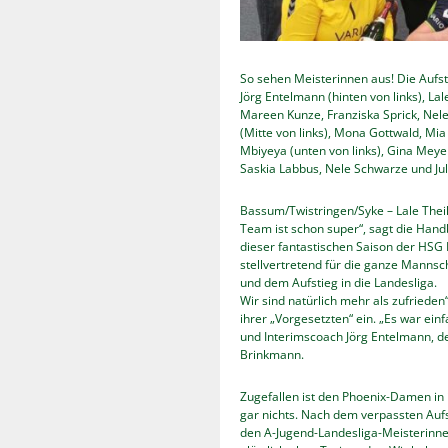
So sehen Meisterinnen aus! Die Aufs
Jörg Entelmann (hinten von links), Lal
Mareen Kunze, Franziska Sprick, Nel
(Mitte von links), Mona Gottwald, Mi
Mbiyeya (unten von links), Gina Meye
Saskia Labbus, Nele Schwarze und Jul
Bassum/Twistringen/Syke – Lale Theil
Team ist schon super“, sagt die Handb
dieser fantastischen Saison der HSG P
stellvertretend für die ganze Manns
und dem Aufstieg in die Landesliga.
Wir sind natürlich mehr als zufriede
ihrer „Vorgesetzten“ ein. „Es war ein
und Interimscoach Jörg Entelmann, den
Brinkmann.
Zugefallen ist den Phoenix-Damen in 
gar nichts. Nach dem verpassten Aufs
den A-Jugend-Landesliga-Meisterinne