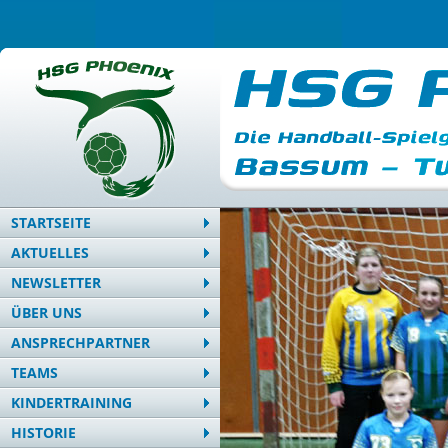
STARTSEITE
AKTUELLES
NEWSLETTER
ÜBER UNS
ANSPRECHPARTNER
TEAMS
KINDERTRAINING
HISTORIE