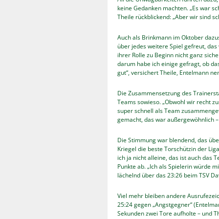
keine Gedanken machten. „Es war scho
Theile rückblickend: „Aber wir sind 
Auch als Brinkmann im Oktober dazust
über jedes weitere Spiel gefreut, das
ihrer Rolle zu Beginn nicht ganz sich
darum habe ich einige gefragt, ob das
gut“, versichert Theile, Entelmann n
Die Zusammensetzung des Trainersta
Teams sowieso. „Obwohl wir recht zu
super schnell als Team zusammengew
gemacht, das war außergewöhnlich – 
Die Stimmung war blendend, das übertr
Kriegel die beste Torschützin der Liga
ich ja nicht alleine, das ist auch das
Punkte ab. „Ich als Spielerin würde m
lächelnd über das 23:26 beim TSV Dav
Viel mehr bleiben andere Ausrufezei
25:24 gegen „Angstgegner“ (Entelman
Sekunden zwei Tore aufholte – und Th