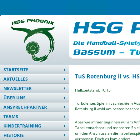
STARTSEITE
TuS Rotenburg II vs. 
AKTUELLES
NEWSLETTER
Halbzeitstand: 16:15
ÜBER UNS
Turbulentes Spiel mit schlechtem Aus
ANSPRECHPARTNER
Rotenburg II wohl am besten beschre
TEAMS
Aber wie immer beginnen wir am Anfa
KINDERTRAINING
Tabellennachbar und mehreren Spielen 
um den Anschluss an die Tabellenspi
HISTORIE
verpassen. Doch es kam anders.