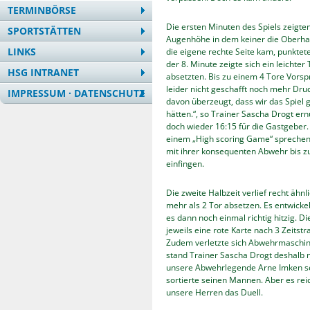
TERMINBÖRSE
Die ersten Minuten des Spiels zeigten
SPORTSTÄTTEN
Augenhöhe in dem keiner die Oberha
LINKS
die eigene rechte Seite kam, punkte
der 8. Minute zeigte sich ein leicht
HSG INTRANET
absetzten. Bis zu einem 4 Tore Vorsp
leider nicht geschafft noch mehr Dr
IMPRESSUM · DATENSCHUTZ
davon überzeugt, dass wir das Spiel
hätten.“, so Trainer Sascha Drogt er
doch wieder 16:15 für die Gastgeber.
einem „High scoring Game“ sprechen
mit ihrer konsequenten Abwehr bis zu
einfingen.
Die zweite Halbzeit verlief recht ähn
mehr als 2 Tor absetzen. Es entwickel
es dann noch einmal richtig hitzig.
jeweils eine rote Karte nach 3 Zeitst
Zudem verletzte sich Abwehrmaschin
stand Trainer Sascha Drogt deshalb 
unsere Abwehrlegende Arne Imken 
sortierte seinen Mannen. Aber es rei
unsere Herren das Duell.