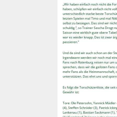
„Wir haben einfach noch nicht die Form
haben, schöpfen wir einfach nicht vol
unterschiedlich starke beste Torschü
letzten Spielen mal Timo und mal Nikla
selbst zu besiegen. Das sind wir nic
schuldig.“, so Trainer Sascha Drogt 
Saison eine wirklich gute obere Tabel
war es wieder knapp. Das ist zwar ä
passieren.“
Und da sind wir auch schon an der St
Irgendwann werden wir noch mal ein
Fans nach Rotenburg reisen nur um u
sprechen, dass wir die geilsten Fans 
mehr Fans als die Heimmannschaft, di
unterstützen. Das ehrt uns und spornt
Es folgt die Torschützenliste, die sei
Gewähr ist:
Tore: Ole Petersohn, Yannick Mädler –
(4), Steffen Schröder (3), Patrick Icki
Lankenau (1), Bastian Sackmann (1),