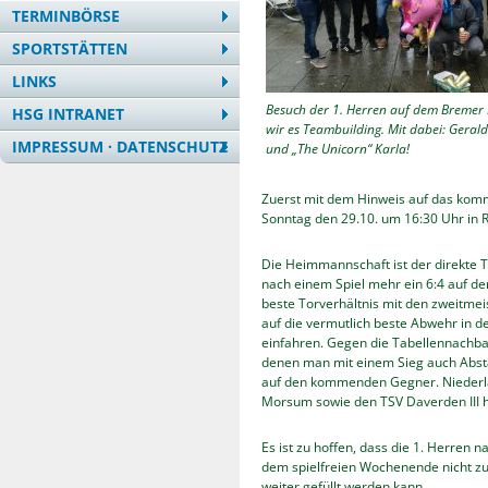
TERMINBÖRSE
SPORTSTÄTTEN
LINKS
Besuch der 1. Herren auf dem Bremer
HSG INTRANET
wir es Teambuilding. Mit dabei: Geral
IMPRESSUM · DATENSCHUTZ
und „The Unicorn“ Karla!
Zuerst mit dem Hinweis auf das komm
Sonntag den 29.10. um 16:30 Uhr in R
Die Heimmannschaft ist der direkte 
nach einem Spiel mehr ein 6:4 auf d
beste Torverhältnis mit den zweitmeist
auf die vermutlich beste Abwehr in de
einfahren. Gegen die Tabellennachbarn
denen man mit einem Sieg auch Absta
auf den kommenden Gegner. Niederl
Morsum sowie den TSV Daverden III 
Es ist zu hoffen, dass die 1. Herren
dem spielfreien Wochenende nicht zu
weiter gefüllt werden kann.