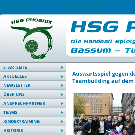
STARTSEITE
Auswärtsspiel gegen d
AKTUELLES
Teambuilding auf dem
NEWSLETTER
ÜBER UNS
ANSPRECHPARTNER
TEAMS
KINDERTRAINING
HISTORIE