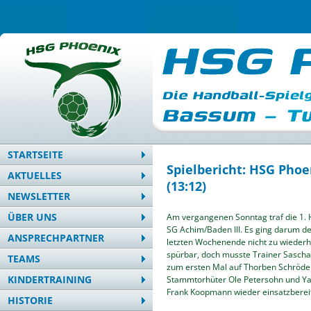
STARTSEITE
Spielbericht: HSG Phoe
AKTUELLES
(13:12)
NEWSLETTER
ÜBER UNS
Am vergangenen Sonntag traf die 1.
SG Achim/Baden III. Es ging darum de
ANSPRECHPARTNER
letzten Wochenende nicht zu wiederho
spürbar, doch musste Trainer Sascha
TEAMS
zum ersten Mal auf Thorben Schröder
KINDERTRAINING
Stammtorhüter Ole Petersohn und Ya
Frank Koopmann wieder einsatzberei
HISTORIE