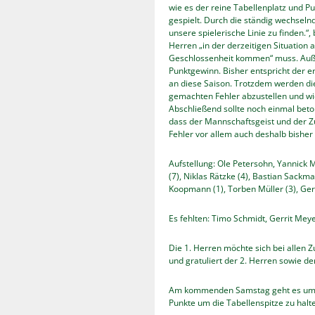
wie es der reine Tabellenplatz und P
gespielt. Durch die ständig wechsel
unsere spielerische Linie zu finden.“, 
Herren „in der derzeitigen Situation 
Geschlossenheit kommen“ muss. Außer
Punktgewinn. Bisher entspricht der e
an diese Saison. Trotzdem werden die
gemachten Fehler abzustellen und wie
Abschließend sollte noch einmal beto
dass der Mannschaftsgeist und der
Fehler vor allem auch deshalb bisher
Aufstellung: Ole Petersohn, Yannick 
(7), Niklas Rätzke (4), Bastian Sackm
Koopmann (1), Torben Müller (3), Ger
Es fehlten: Timo Schmidt, Gerrit Mey
Die 1. Herren möchte sich bei allen 
und gratuliert der 2. Herren sowie d
Am kommenden Samstag geht es um 1
Punkte um die Tabellenspitze zu halt