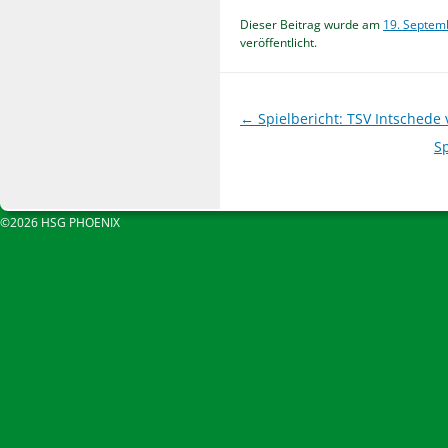
Dieser Beitrag wurde am
19. Septem
veröffentlicht.
Beitragsnavigation
←
Spielbericht: TSV Intschede 
S
©2026 HSG PHOENIX