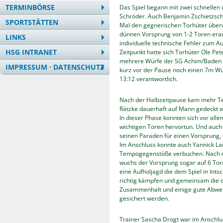
TERMINBÖRSE
Das Spiel begann mit zwei schnellen
Schröder. Auch Benjamin Zschietzsch
SPORTSTÄTTEN
Mal den gegnerischen Torhüter überwi
dünnen Vorsprung von 1-2 Toren erar
LINKS
individuelle technische Fehler zum A
HSG INTRANET
Zeitpunkt hatte sich Torhüter Ole P
mehrere Würfe der SG Achim/Baden III
IMPRESSUM · DATENSCHUTZ
kurz vor der Pause noch einen 7m Wu
13:12 verantwortlich.
Nach der Halbzeitpause kam mehr Te
Rätzke dauerhaft auf Mann gedeckt w
In dieser Phase konnten sich vor al
wichtigen Toren hervortun. Und auch
seinen Paraden für einen Vorsprung, 
Im Anschluss konnte auch Yannick L
Tempogegenstöße verbuchen. Nach e
wuchs der Vorsprung sogar auf 6 Tor
eine Aufholjagd die dem Spiel in Int
richtig kämpfen und gemeinsam die 
Zusammenhalt und einige gute Abweh
gesichert werden.
Trainer Sascha Drogt war im Anschluss